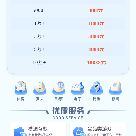
整个团队在比赛中显得缺乏灵活性。
其次，针对这种情况，一些老将开始公开表达不满，他们希
望能够恢复以往更为自由和流畅的踢法。这种分歧不仅体现
在训练中，也逐渐渗透到比赛表现上，导致了球队整体配合
的不默契。对于年轻球员来说，他们也在这样的环境中感受
到压力，不知道该如何迎合教练或是支持队友。
最后，这种战术上的分歧如果不能尽快得到解决，将可能影
响到球队在赛季中的整体表现。随着赛季进程加深，如果双
方依然无法找到共识，那么内部矛盾或许会进一步激化，从
而影响到皇马这支历史悠久球队的发展方向。
2、球员表现波动频繁
其次，在球员表现方面，不同球员状态起伏不定也是导致矛
盾升级的重要因素。一些关键球员近期状态不佳，经常出现