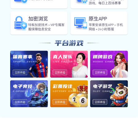
失误，这使得教练不得不进行调整，而这些调整又未必能获
得预期效果。这让不少人对主帅产生质疑，认为他未能有效
激发出每位球员的潜力。
与此同时，一些年轻新秀则因为缺乏上场机会而感到沮丧，
他们认为自己有能力帮助球队，却始终被压制在替补席上。
这种状况不仅影响了他们个人职业生涯的发展，也造成了更
衣室内部分裂，让原本应该团结一致的团队变得暗流涌动。
再者，如果这种情况持续下去，将对整个赛季产生消极影
响。不仅会减少胜利次数，还可能造成更多高水平球员在转
会市场上的流失，从而使皇马失去其竞争力。因此，要想重
建信任关系，就必须尽快解决这个问题。
3、媒体报道助长事态发展
第三个值得注意的是，媒体对皇马内部纷争的报道也在一定