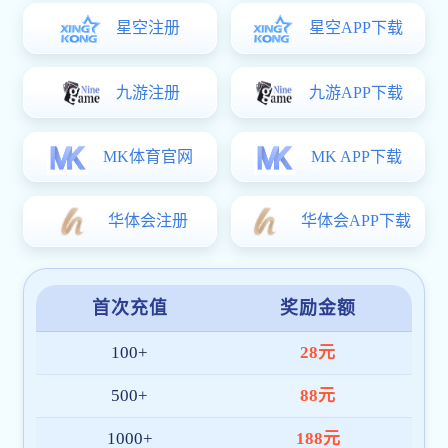
首页
体育动态
正文
在足球转会市场中，俱乐部的引援策略常常引发广泛关注和
讨论。尤其是在去年夏窗，科莫利作为某家俱乐部的体育总
监，他所做出的四笔引援却未能如预期般取得成功，最终被
列入出售名单。这一情况不仅令球迷感到失望，也让整个俱
乐部的管理层面临着巨大的压力。本文将从四个方面对这一
事件进行详细分析，包括转会背景、引援表现、市场反应以
及未来展望，以期全面了解科莫利在这次转会窗口中的决策
及其后果。
1、转会背景与球队需求
在去年夏窗之前，该俱乐部经历了一系列的人员变动和战绩
波动，急需通过引援来提升球队实力。科莫利作为新上任的
体育总监，自然肩负重任。他的目标是通过适当的交易来填