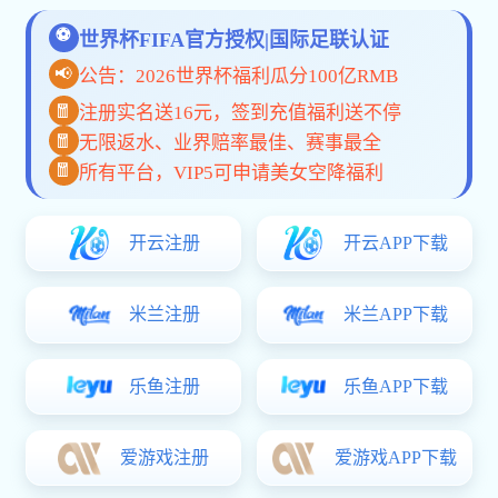
下载APP
令人失望米体报道科莫利去年夏窗四笔
引援全被列入出售名单
2026-06-15 01:38
阅读 25 次