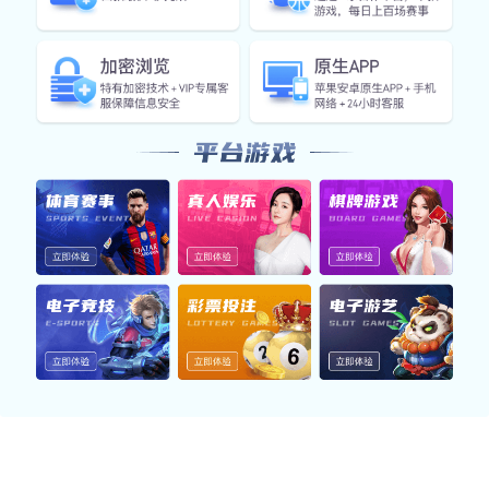
级联赛。
例如，一名前锋本被寄予厚望，希望他能够成为进攻端的重
要支点，但实际表现却屡屡错失良机，让教练组感到无奈。
有评论指出，他在比赛中缺乏对抗能力，对球队整体进攻节
奏产生了消极影响。
此外，还有一位中场球员也未能展现出他的技术特点，经常
出现传球失误或跑位不到位的问题，从而导致球队中场控制
力下降。这种连续性的低水平发挥让球迷们质疑其签约价
值，使得俱乐部不得不考虑尽快处理这些问题。
3、市场反应与舆论压力
随着这四笔引援的不如意，媒体和球迷们开始对此表示强烈
的不满，舆论压力逐渐增大。许多评论员纷纷批评科莫利在
选人时缺乏深思熟虑，使得俱乐部形象受到损害。一时间，