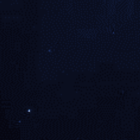
2026-06-20
前苏格兰主帅对曼联小将泰勒弗
近期，前苏格兰国家队主帅对曼联小将
2026-07-13
水晶宫四将入选欧协联最佳阵容
在最近的欧协联赛事中，水晶宫队展现
2026-06-15
乐鱼平台官方网站
乐鱼平台官方网站【APP下载】是官方
南
网站提供综合娱乐与体育服务，涵盖
s