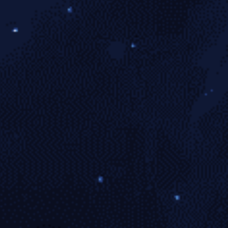
上一篇
名嘴分析斯特恩若在世会促成超
你可能感兴趣的内容
湖人应优先考虑中锋而非给詹姆
在洛杉矶湖人队的未来规划中，围绕球
2026-07-30
多特蒙德德甲亚军收官布兰特厄
本赛季的德甲联赛以多特蒙德获得亚军